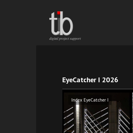
Navig
übers
Navigation
digital project support
überspringen
Navig
übers
EyeCatcher I 2026
Index EyeCatcher I