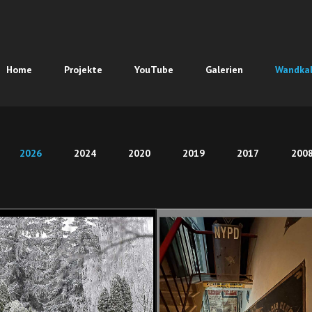
ation
Home
Projekte
YouTube
Galerien
Wandka
pringen
ation
2026
2024
2020
2019
2017
200
pringen