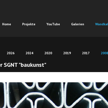
ation
Home
Projekte
YouTube
Galerien
Wandka
pringen
ation
2026
2024
2020
2019
2017
200
pringen
r SGNT "baukunst"