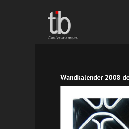
Navig
übers
Navigation
digital project support
überspringen
Navig
übers
Wandkalender 2008 de