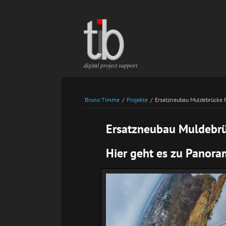
Na
üb
Navigation
digital project support
überspringen
Bruno Timme
/
Projekte
/
Ersatzneubau Muldebrücke 
Ersatzneubau Muldebr
Hier geht es zu Panor